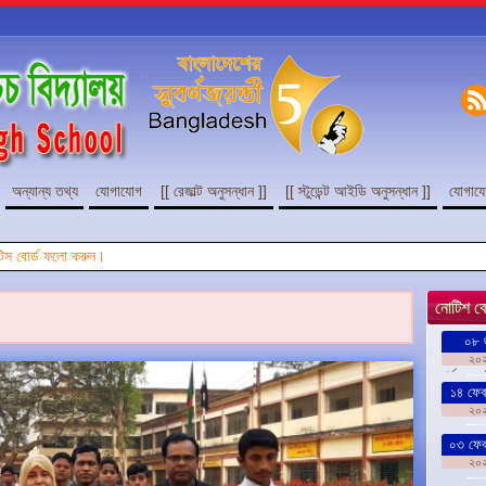
অন্যান্য তথ্য
যোগাযোগ
[[ রেজাল্ট অনুসন্ধান ]]
[[ স্টুডেন্ট আইডি অনুসন্ধান ]]
যোগায
নোটিশ বো
০৮ 
২০
পর্যন্ত 
১৪ ফেব্র
২০
০৩ ফেব্
২০