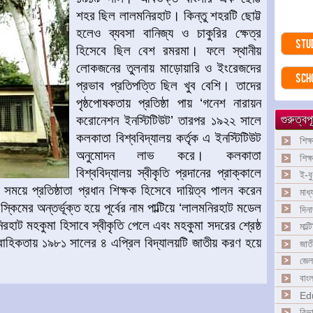
শহর ছিল লালমনিরহাট। কিন্তু শহরটি ছোট্ট
হলেও ব্যবসা বানিজ্য ও চাকুরির ক্ষেত্র
Stu
হিসেবে ছিল বেশ রমরমা। ফলে স্থানীয়
লোকজনের তুলনায় মাড়োয়ারি ও ইংরেজদের
Sch
প্রভাব প্রতিপত্তি ছিল খুব বেশি। তাদের
পৃষ্ঠপোষকতায় প্রতিষ্ঠা পায় ‘গনেশ নারায়ন
গুরুত্বপূ
করোনেশন ইনস্টিটিউট’ তারপর ১৯২২ সালে
কলকাতা বিশ্ববিদ্যালয় কর্তৃক এ ইনস্টিটিউট
শিক্
অনুমোদন লাভ করে। কলকাতা
শিক
বিশ্ববিদ্যালয় স্বীকৃতি প্রদানের প্রাক্কালে
ই-ব
য়ে প্রতিষ্ঠাতা প্রধান শিক্ষক হিসেবে দায়িত্ব পালন করেন
মাধ্
কিমের অন্তর্ভূক্ত হয়ে পূর্বের নাম পাল্টিয়ে ‘লালমনিরহাট মডেল
দিন
হাট মহকুমা হিসাবে স্বীকৃতি পেলে এবং মহকুমা সদরের শ্রেষ্ঠ
মাল্
াবাহিকতায় ১৯৮১ সালের ৪ এপ্রিল বিদ্যালয়টি জাতীয় করণ হয়ে
জাতী
জেল
বাংল
Ed
বিভ