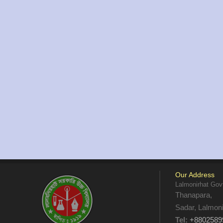
Our Address
Lalmonirhat Gov
Thanapara,
Sadar, Lalmon
Tel:
+8802589