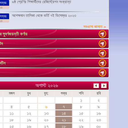
৬ষ্ঠ শ্রেণির শিক্ষার্থীদের রেজিস্ট্রেশন সংক্রান্ত
েম্বর
২৩
অপেক্ষমান তালিকা থেকে ভর্তি ৭ই ডিসেম্বর ২০২৩
েম্বর
২৩
সবগুলো জানতে »
র সুবর্ণজয়ন্তী কর্ণার
িন
রুটিন
অগাস্ট ২০২৬
মঙ্গল
বুধ
বৃহ:
শুক্র
শনি
রবি
১
২
৪
৫
৬
৭
৮
৯
১১
১২
১৩
১৪
১৫
১৬
১৮
১৯
২০
২১
২২
২৩
২৫
২৬
২৭
২৮
২৯
৩০