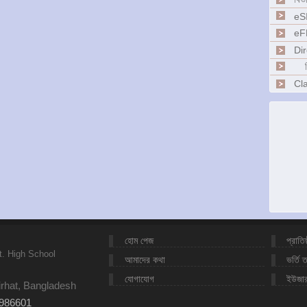
eS
eF
Dir
ব
Cl
হোম পেজ
প্রাতিষ
t. High School
আমাদের কথা
ভর্তি 
যোগাযোগ
ইউজা
irhat, Bangladesh
986601