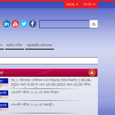
মন্তব্য
লগ ইন
োগ
জাতীয় সংগীত
প্রয়োজনীয় ডাউনলোড
র্ড
গাছ ও পরিত্যক্ত সেমিপাকা ভবন বিক্রয়ের নিলাম বিজ্ঞপ্তি ( 09-06-
জুন
2024 সকাল 9.00 টা থেকে 10-06-2024 সকাল 10.00 ঘটিকা
২৪
অফিস চলাকালীন সময়ে নিলাম নোটিস ক্রয় করা যাবে)
এসএসসি পরীক্ষা ২০২৪ এর আসন বিন্যাস
ুয়ারী
২৪
এসএসসি পরীক্ষা ২০২৪-এর সময়সূচি।
রুয়ারী
২৪