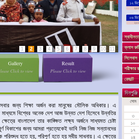
১২ ডিস
২০
০৬ ডিস
২০
স্বাধীনতা
ক্লাস রুট
1
2
3
4
5
6
7
8
9
10
11
সিলেবাস
Gallery
Result
পরীক্ষার 
lease Click to view
Please Click to view
রেজাল্ট
দিনপুঞ্জি
সোম
 সবার জন্য শিক্ষা অর্জন করা মানুষের মৌলিক অধিকার। এ
 মাধ্যমে বিশ্বের অনেক দেশ আজ উন্নত দেশ হিসেবে উন্নতির
৩
্রে বাংলাদেশ তার কাঙ্ক্ষিত লক্ষ্য অর্জনে সাধ্যমত চেষ্টা
১০
পূর্ণ বিকাশের জন্য আমরা প্রত্যেকেই ভাবি নিজ নিজ সন্তানদের
১৭
 পরিশুদ্ধ হতে হয়, পরিপুর্ণ হতে হয় স্বীয় সাধনায়। এ ক্ষেত্রে
২৪