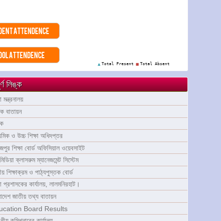
dent Attendence
ool Attendence
র্ণ লিঙ্ক
ষা মন্ত্রনালয়
্ষক বাতায়ন
ুক
যমিক ও উচ্চ শিক্ষা অধিদপ্তর
াজপুর শিক্ষা বোর্ড অফিসিয়াল ওয়েবসাইট
টিমিডিয়া ক্লাসরুম ম্যানেজমেন্ট সিস্টেম
য় শিক্ষাক্রম ও পাঠ্যপুস্তক বোর্ড
া প্রশাসকের কার্যালয়, লালমনিরহাট।
াদেশ জাতীয় তথ্য বাতায়ন
ucation Board Results
াগীয় কমিশনারের কার্যালয়