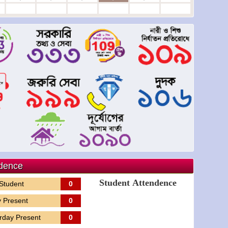
dence
 Student
0
 Present
0
rday Present
0