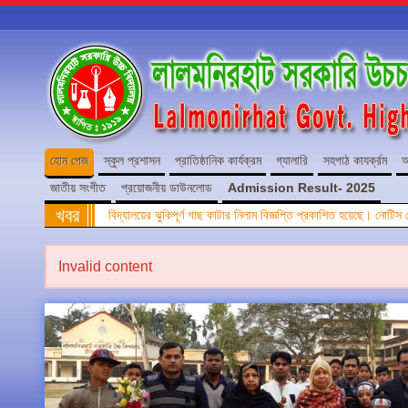
হোম পেজ
স্কুল প্রশাসন
প্রাতিষ্ঠানিক কার্যক্রম
গ্যালারি
সহপাঠ কাযর্ক্রম
অ
জাতীয় সংগীত
প্রয়োজনীয় ডাউনলোড
Admission Result- 2025
খবর
বিদ্যালয়ের ঝুকিপূর্ণ গাছ কাটার নিলাম বিজ্ঞপ্তি প্রকাশিত হয়েছে। নোটি
Invalid content