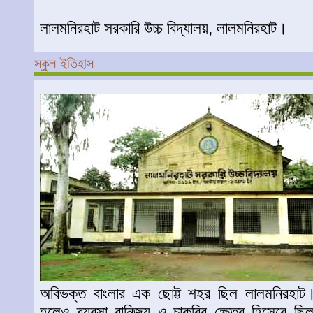
লালমনিরহাট সরকারি উচ্চ বিদ্যালয়, লালমনিরহাট।
স্কুল ইতিহাস
অবিভক্ত বাংলার এক ছোট্ট শহর ছিল লালমনিরহাট। 
হলেও ব্যবসা বানিজ্য ও চাকুরির ক্ষেত্র হিসেবে 