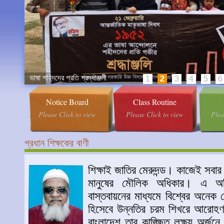
ভাষা শহিদদের প্রতি শ্রদ্ধাঞ্জলী
1
2
3
4
5
6
Notice Board
Class Routine
Please Click to view
Please Click to view
Plea
প্রধান শিক্ষকের বাণী
শিক্ষাই জাতির মেরুদন্ড। কাজেই সবার 
মানুষের মৌলিক অধিকার। এ অধ
বাস্তবায়নের মাধ্যমে বিশ্বের অনে
হিসেবে উন্নতির চরম শিখরে আরোহণ
বাংলাদেশ তার কাঙ্ক্ষিত লক্ষ্য অর্জনে 