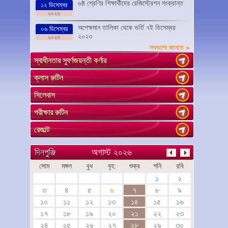
৬ষ্ঠ শ্রেণির শিক্ষার্থীদের রেজিস্ট্রেশন সংক্রান্ত
১২ ডিসেম্বর
২০২৩
অপেক্ষমান তালিকা থেকে ভর্তি ৭ই ডিসেম্বর
০৬ ডিসেম্বর
২০২৩
২০২৩
সবগুলো জানতে »
স্বাধীনতার সুবর্ণজয়ন্তী কর্ণার
ক্লাস রুটিন
সিলেবাস
পরীক্ষার রুটিন
রেজাল্ট
অগাস্ট ২০২৬
দিনপুঞ্জি
সোম
মঙ্গল
বুধ
বৃহ:
শুক্র
শনি
রবি
১
২
৩
৪
৫
৬
৭
৮
৯
১০
১১
১২
১৩
১৪
১৫
১৬
১৭
১৮
১৯
২০
২১
২২
২৩
২৪
২৫
২৬
২৭
২৮
২৯
৩০