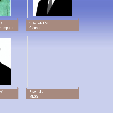
OY
CHOTON LAL
-computer
Cleaner
OY
Ripon Mia
MLSS