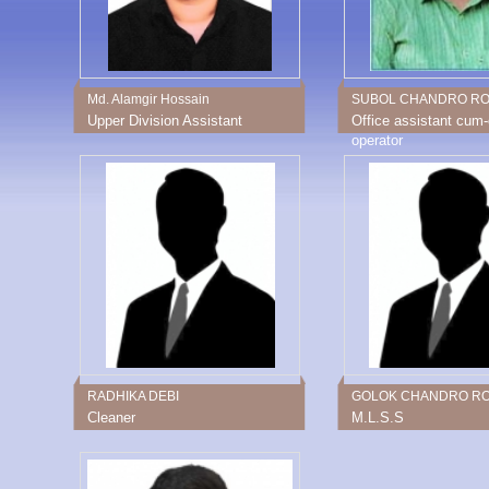
Md. Alamgir Hossain
SUBOL CHANDRO R
Upper Division Assistant
Office assistant cum
operator
RADHIKA DEBI
GOLOK CHANDRO R
Cleaner
M.L.S.S