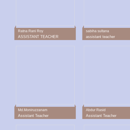
Ratna Rani Roy
sabiha sultana
ASSISTANT TEACHER
assistant teacher
Md.Moniruzzanam
Abdur Rasid
Assistant Teacher
Assistant Teacher