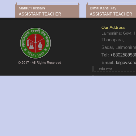
Mahruf Hossain
Bimal Kanti Ray
ASSISTANT TEACHER
ASSISTANT TEACHER
Our Address
Lalmonirhat Govt. 
Thanapara,
Sadar, Lalmonirh
Tel:
+880258998
Email:
lalgovsc
হোম পেজ
আমাদের কথা
যোগাযোগ