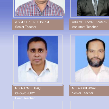
A.S.M. SHAHINUL ISLAM
ABU MD. KAMRUZZAMAN
Senior Teacher
Assistant Teacher
MD. NAZMUL HAQUE
MD. ABDUL AWAL
Senior Teacher
CHOWDHURY
Head Teacher