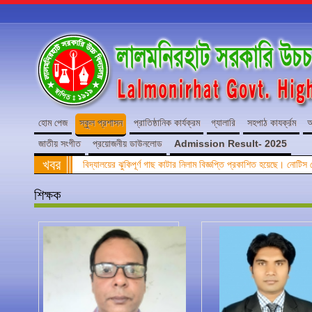
হোম পেজ
স্কুল প্রশাসন
প্রাতিষ্ঠানিক কার্যক্রম
গ্যালারি
সহপাঠ কাযর্ক্রম
অ
জাতীয় সংগীত
প্রয়োজনীয় ডাউনলোড
Admission Result- 2025
খবর
বিদ্যালয়ের ঝুকিপূর্ণ গাছ কাটার নিলাম বিজ্ঞপ্তি প্রকাশিত হয়েছে। নোটি
শিক্ষক