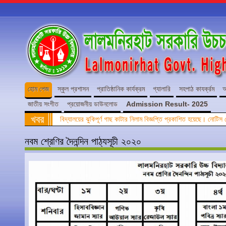
হোম পেজ
স্কুল প্রশাসন
প্রাতিষ্ঠানিক কার্যক্রম
গ্যালারি
সহপাঠ কাযর্ক্রম
অ
জাতীয় সংগীত
প্রয়োজনীয় ডাউনলোড
Admission Result- 2025
খবর
বিদ্যালয়ের ঝুকিপূর্ণ গাছ কাটার নিলাম বিজ্ঞপ্তি প্রকাশিত হয়েছে। নোটি
নবম শ্রেণির দৈনন্দিন পাঠ্যসূচী ২০২০