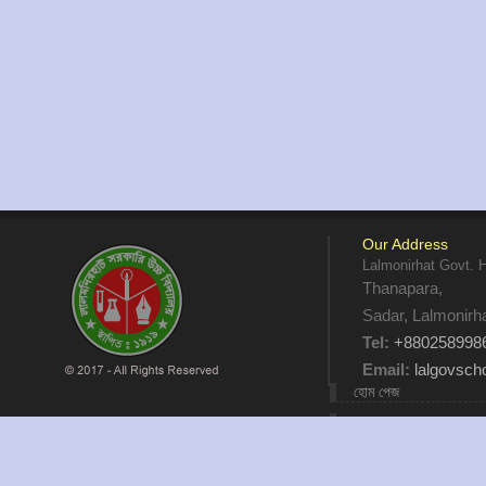
Our Address
Lalmonirhat Govt. 
Thanapara,
Sadar, Lalmonirh
Tel:
+880258998
Email:
lalgovsc
হোম পেজ
আমাদের কথা
যোগাযোগ