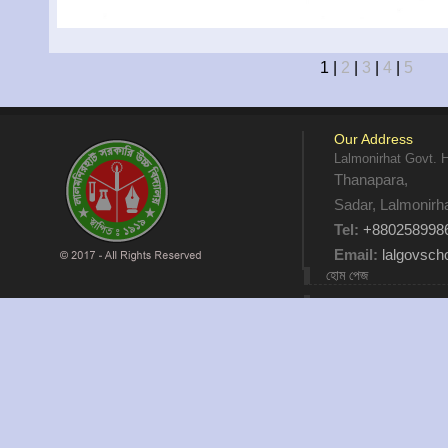
1
|
2
|
3
|
4
|
5
Our Address
Lalmonirhat Govt. 
Thanapara,
Sadar, Lalmonirh
Tel:
+880258998
Email:
lalgovsc
হোম পেজ
আমাদের কথা
যোগাযোগ