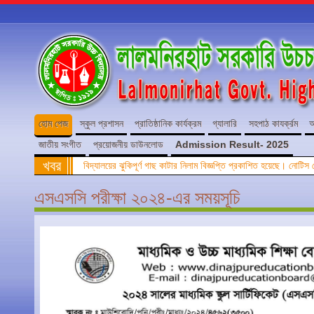
হোম পেজ
স্কুল প্রশাসন
প্রাতিষ্ঠানিক কার্যক্রম
গ্যালারি
সহপাঠ কাযর্ক্রম
অ
জাতীয় সংগীত
প্রয়োজনীয় ডাউনলোড
Admission Result- 2025
খবর
বিদ্যালয়ের ঝুকিপূর্ণ গাছ কাটার নিলাম বিজ্ঞপ্তি প্রকাশিত হয়েছে। নোটি
এসএসসি পরীক্ষা ২০২৪-এর সময়সূচি